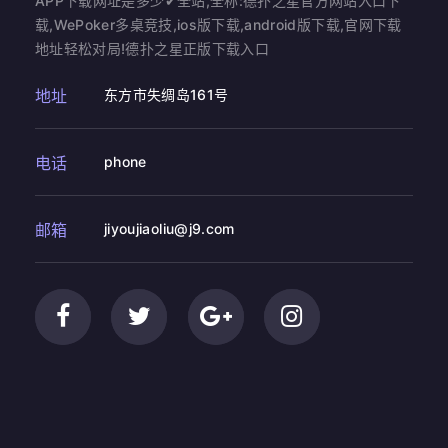
APP下载网址是多少✔全站,全称:德扑之星官方网站入口下
载,WePoker多桌竞技,ios版下载,android版下载,官网下载
地址轻松对局!德扑之星正版下载入口
地址
东方市失绸岛161号
电话
phone
邮箱
jiyoujiaoliu@j9.com