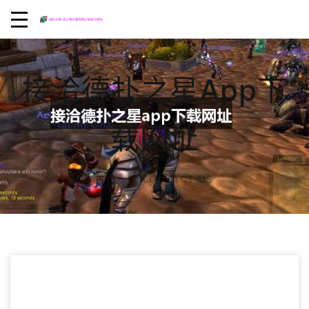
接洽德扑之星app下
载网址
CONTACT US
首页