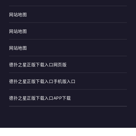
网站地图
网站地图
网站地图
德扑之星正版下载入口网页版
德扑之星正版下载入口手机版入口
德扑之星正版下载入口APP下载