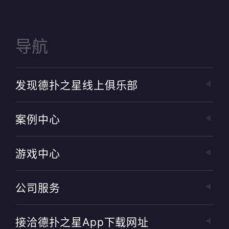
导航
发现德扑之星线上俱乐部
案例中心
游戏中心
公司服务
接洽德扑之星app下载网址