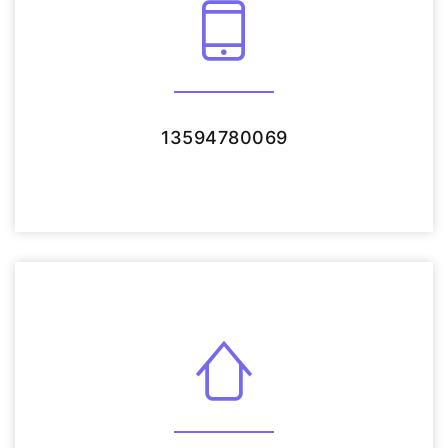
13594780069