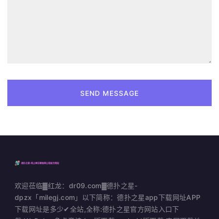
SEND MESSAGE
欢迎莅临▓红龙：dr09.com▓德扑之星-
dpzx「milegj.com」以下简称：德扑之星app下载网址APP
下载网址是多少✔全站,全称:德扑之星官方网站入口下