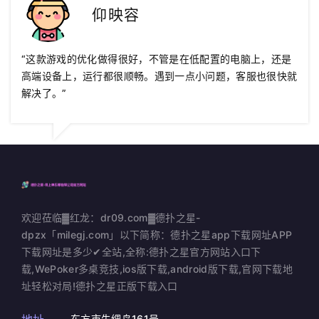
仰映容
“这款游戏的优化做得很好，不管是在低配置的电脑上，还是
高端设备上，运行都很顺畅。遇到一点小问题，客服也很快就
解决了。”
欢迎莅临▓红龙：dr09.com▓德扑之星-
dpzx「milegj.com」以下简称：德扑之星app下载网址APP
下载网址是多少✔全站,全称:德扑之星官方网站入口下
载,WePoker多桌竞技,ios版下载,android版下载,官网下载地
址轻松对局!德扑之星正版下载入口
东方市失绸岛161号