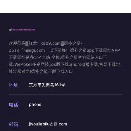
欢迎莅临▓红龙：dr09.com▓德扑之星-
dpzx「milegj.com」以下简称：德扑之星app下载网址APP
下载网址是多少✔全站,全称:德扑之星官方网站入口下
载,WePoker多桌竞技,ios版下载,android版下载,官网下载地
址轻松对局!德扑之星正版下载入口
地址
东方市失绸岛161号
电话
phone
邮箱
jiyoujiaoliu@j9.com