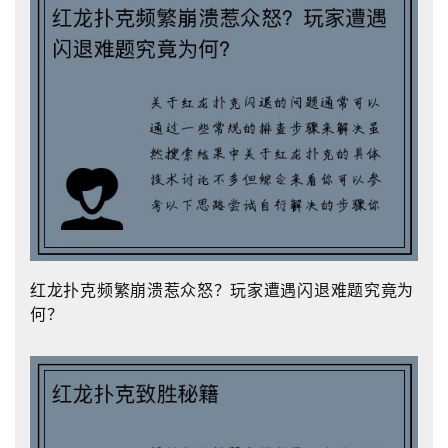
红龙扑克频繁崩溃惹众怒？玩家遭遇闪退难题究竟为
何？