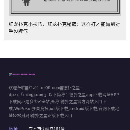
红龙扑克小技巧、红龙扑克秘籍：这样打才能赢到对
手没脾气
欢迎莅临▓红龙：dr09.com▓德扑之星-
dpzx「milegj.com」以下简称：德扑之星app下载网址APP
下载网址是多少✔全站,全称:德扑之星官方网站入口下
载,WePoker多桌竞技,ios版下载,android版下载,官网下载地
址轻松对局!德扑之星正版下载入口
地址
东方市失绸岛161号