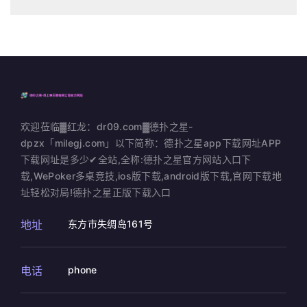
欢迎莅临▓红龙：dr09.com▓德扑之星-
dpzx「milegj.com」以下简称：德扑之星app下载网址APP
下载网址是多少✔全站,全称:德扑之星官方网站入口下
载,WePoker多桌竞技,ios版下载,android版下载,官网下载地
址轻松对局!德扑之星正版下载入口
地址
东方市失绸岛161号
电话
phone