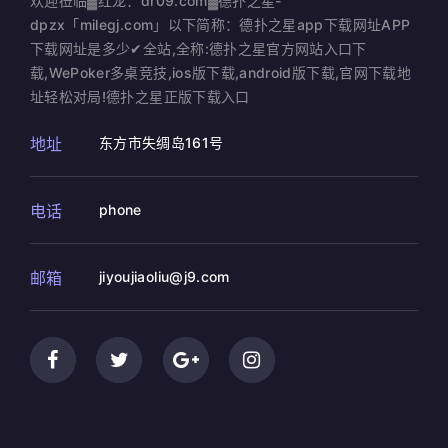
欢迎莅临▓红龙：dr09.com▓德扑之星-
dpzx「milegj.com」以下简称：德扑之星app下载网址APP
下载网址是多少✔全站,全称:德扑之星官方网站入口下
载,WePoker多桌竞技,ios版下载,android版下载,官网下载地
址轻松对局!德扑之星正版下载入口
地址
东方市失绸岛161号
电话
phone
邮箱
jiyoujiaoliu@j9.com