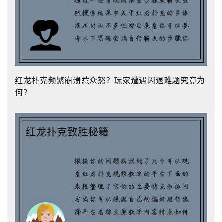
红龙扑克频繁崩溃惹众怒？玩家遭遇闪退难题究竟为
何？