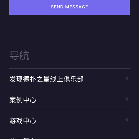
SEND MESSAGE
导航
发现德扑之星线上俱乐部
案例中心
游戏中心