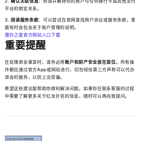
2.
确认关联信息
：检查并解除你的账户与任何银行卡或其他支付
平台的绑定关系。
3.
阅读服务条款
：可以尝试在官网查找用户协议或服务条款，里
面有时会包含关于账户管理的说明。
德扑之星官方网站入口下载
重要提醒
在处理退会事宜时，请务必将
账户和财产安全放在首位
。所有操
作都应通过官方App或网站进行，切勿轻信第三方声称可以代办
退会的服务，以防上当受骗。
希望这些建议能帮助你顺利解决问题。如果你在联系客服的过程
中需要了解更多关于红龙扑克的信息，随时可以再向我提问。