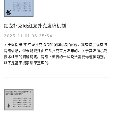
红龙扑克id;红龙扑克发牌机制
2025-11-01 06:35:54
关于你提出的“红龙扑克ID”和“发牌机制”问题，我查询了现有的
网络信息，但未能找到由红龙扑克官方发布的、关于其发牌机制
技术细节的明确说明。网络上流传的一些说法需要你谨慎甄别。
以下是基于搜索结果整理的...