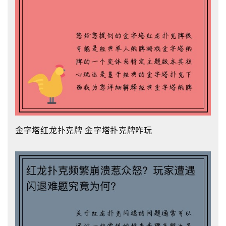
金字塔红龙扑克牌 金字塔扑克牌咋玩