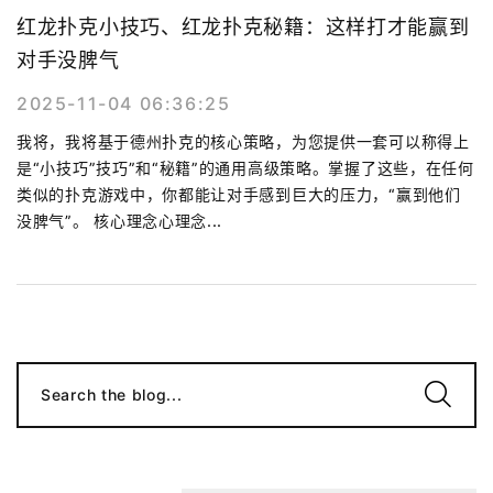
红龙扑克小技巧、红龙扑克秘籍：这样打才能赢到
对手没脾气
2025-11-04 06:36:25
我将，我将基于德州扑克的核心策略，为您提供一套可以称得上
是“小技巧”技巧”和“秘籍”的通用高级策略。掌握了这些，在任何
类似的扑克游戏中，你都能让对手感到巨大的压力，“赢到他们
没脾气”。 核心理念心理念...
Search the blog...