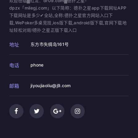
欢迎莅临▓红龙：dr09.com▓德扑之星-
dpzx「milegj.com」以下简称：德扑之星app下载网址APP
下载网址是多少✔全站,全称:德扑之星官方网站入口下
载,WePoker多桌竞技,ios版下载,android版下载,官网下载地
址轻松对局!德扑之星正版下载入口
地址
东方市失绸岛161号
电话
phone
邮箱
jiyoujiaoliu@j9.com