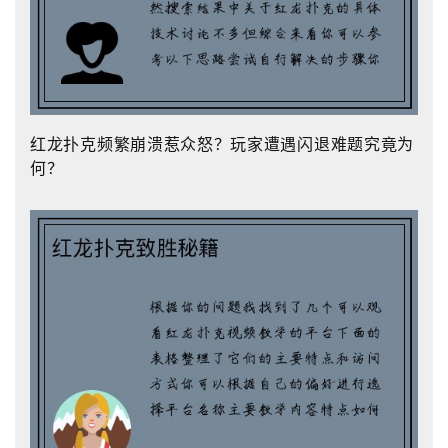
红龙扑克频繁崩溃惹众怒？玩家遭遇闪退难题究竟为
何？