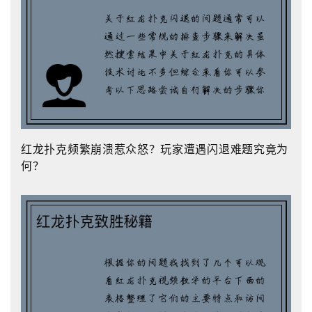
红龙扑克频繁崩溃惹众怒？玩家遭遇闪退难题究竟为
何？