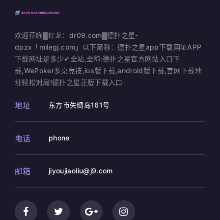
欢迎莅临▓红龙：dr09.com▓德扑之星-
dpzx「milegj.com」以下简称：德扑之星app下载网址APP
下载网址是多少✔全站,全称:德扑之星官方网站入口下
载,WePoker多桌竞技,ios版下载,android版下载,官网下载地
址轻松对局!德扑之星正版下载入口
地址
东方市失绸岛161号
电话
phone
邮箱
jiyoujiaoliu@j9.com