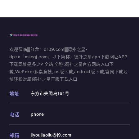
欢迎莅临▓红龙：dr09.com▓德扑之星-
dpzx「milegj.com」以下简称：德扑之星app下载网址APP
下载网址是多少✔全站,全称:德扑之星官方网站入口下
载,WePoker多桌竞技,ios版下载,android版下载,官网下载地
址轻松对局!德扑之星正版下载入口
地址
东方市失绸岛161号
电话
phone
邮箱
jiyoujiaoliu@j9.com