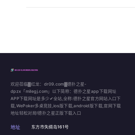
欢迎莅临▓红龙：dr09.com▓德扑之星-
dpzx「milegj.com」以下简称：德扑之星app下载网址
APP下载网址是多少✔全站,全称:德扑之星官方网站入口下
载,WePoker多桌竞技,ios版下载,android版下载,官网下载
地址轻松对局!德扑之星正版下载入口
地址
东方市失绸岛161号