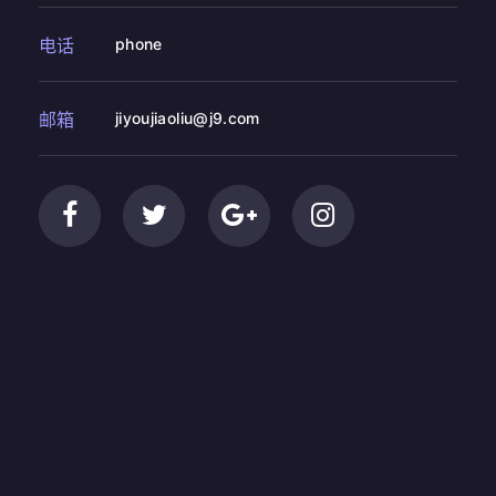
电话
phone
邮箱
jiyoujiaoliu@j9.com