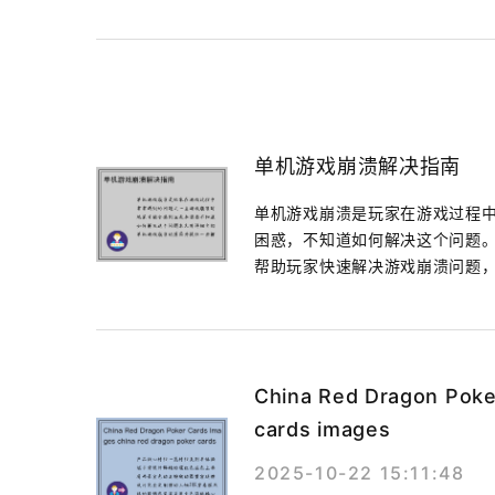
单机游戏崩溃解决指南
单机游戏崩溃是玩家在游戏过程
困惑，不知道如何解决这个问题
帮助玩家快速解决游戏崩溃问题，继
China Red Dragon Poke
cards images
2025-10-22 15:11:48