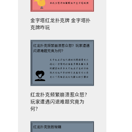
金字塔红龙扑克牌 金字塔扑
克牌咋玩
红龙扑克频繁崩溃惹众怒？
玩家遭遇闪退难题究竟为
何？