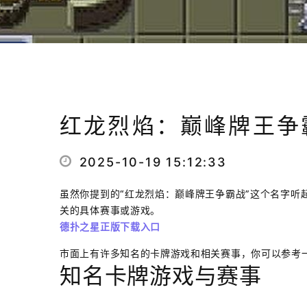
红龙烈焰：巅峰牌王争
2025-10-19 15:12:33
虽然你提到的“红龙烈焰：巅峰牌王争霸战”这个名字听
关的具体赛事或游戏。
德扑之星正版下载入口
市面上有许多知名的卡牌游戏和相关赛事，你可以参考
知名卡牌游戏与赛事