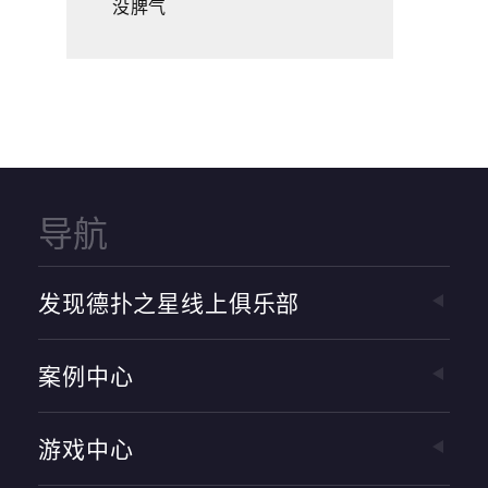
没脾气
导航
发现德扑之星线上俱乐部
案例中心
游戏中心