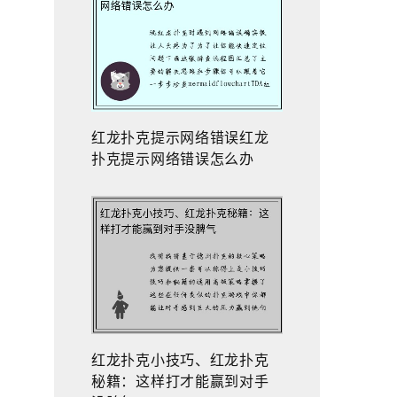
红龙扑克提示网络错误红龙
扑克提示网络错误怎么办
红龙扑克小技巧、红龙扑克
秘籍：这样打才能赢到对手