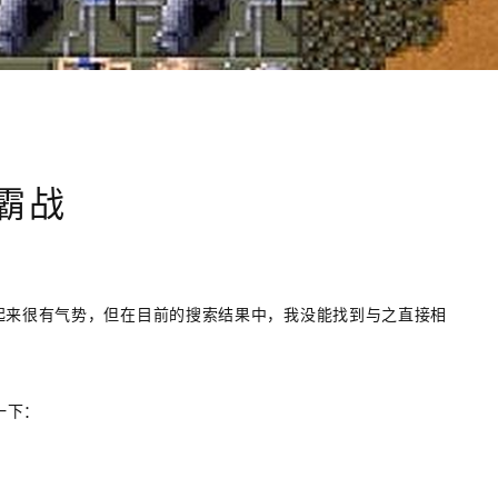
霸战
起来很有气势，但在目前的搜索结果中，我没能找到与之直接相
一下：