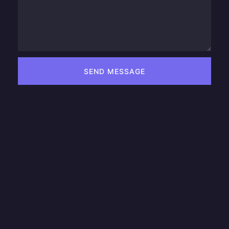
SEND MESSAGE