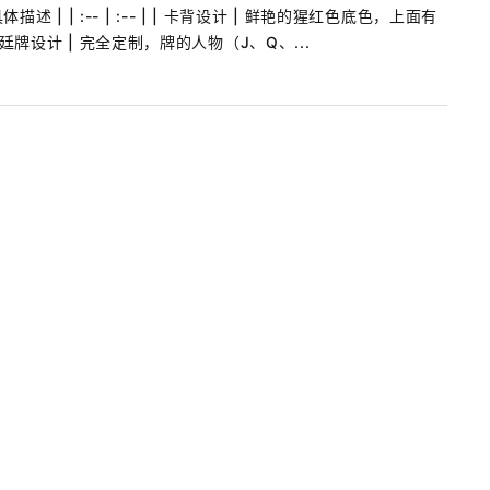
述 | | :-- | :-- | | 卡背设计 | 鲜艳的猩红色底色，上面有
廷牌设计 | 完全定制，牌的人物（J、Q、...