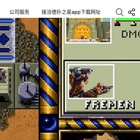
公司服务
接洽德扑之星app下载网址