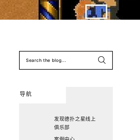
Search the blog...
导航
发现德扑之星线上
俱乐部
案例中心