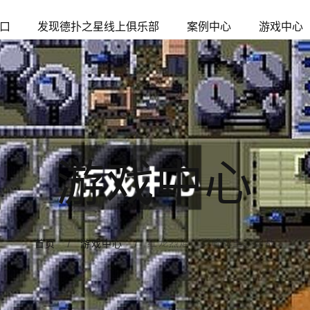
口
发现德扑之星线上俱乐部
案例中心
游戏中心
游戏中心
红龙烈焰：巅峰牌王争霸战
首页
游戏中心