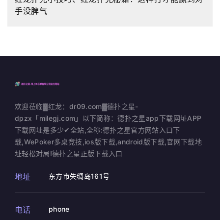
手没脾气
欢迎莅临▓红龙：dr09.com▓德扑之星-
dpzx「milegj.com」以下简称：德扑之星app下载网址APP
下载网址是多少✔全站,全称:德扑之星官方网站入口下
载,WePoker多桌竞技,ios版下载,android版下载,官网下载地
址轻松对局!德扑之星正版下载入口
地址
东方市失绸岛161号
电话
phone