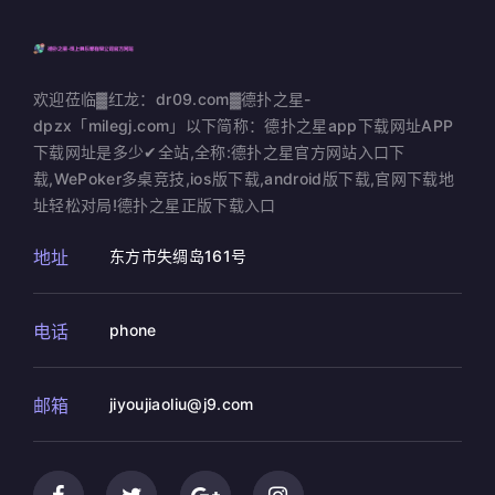
欢迎莅临▓红龙：dr09.com▓德扑之星-
dpzx「milegj.com」以下简称：德扑之星app下载网址APP
下载网址是多少✔全站,全称:德扑之星官方网站入口下
载,WePoker多桌竞技,ios版下载,android版下载,官网下载地
址轻松对局!德扑之星正版下载入口
地址
东方市失绸岛161号
电话
phone
邮箱
jiyoujiaoliu@j9.com