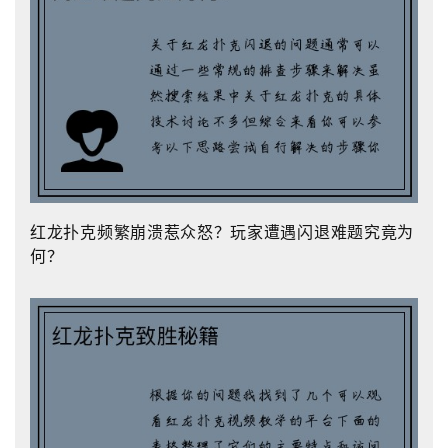
红龙扑克频繁崩溃惹众怒？玩家遭遇闪退难题究竟为
何？