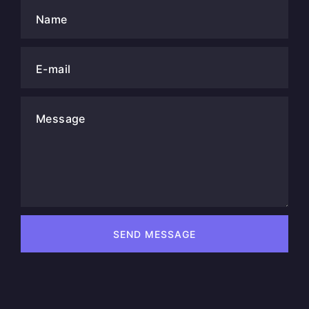
Name
E-mail
Message
SEND MESSAGE