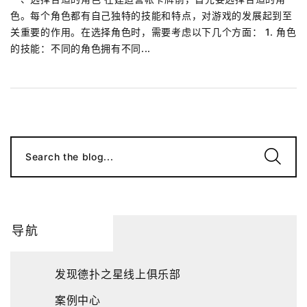
色。每个角色都有自己独特的技能和特点，对游戏的发展起到至
关重要的作用。在选择角色时，需要考虑以下几个方面： 1. 角色
的技能：不同的角色拥有不同...
Search the blog...
导航
发现德扑之星线上俱乐部
案例中心