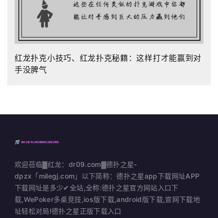
红龙扑克小技巧、红龙扑克秘籍：这样打才能赢到对
手没脾气
欢迎莅临▓红龙：dr09.com▓德扑之星-
dpzx「milegj.com」以下简称：德扑之星app下载网址APP
下载网址是多少✔全站,全称:德扑之星官方网站入口下
载,WePoker多桌竞技,ios版下载,android版下载,官网下载地
址轻松对局!德扑之星正版下载入口