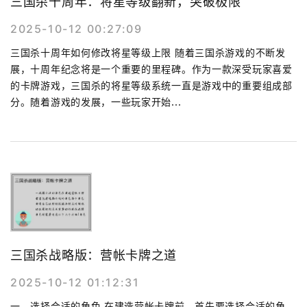
三国杀十周年：将星等级翻新，突破极限
2025-10-12 00:27:09
三国杀十周年如何修改将星等级上限 随着三国杀游戏的不断发
展，十周年纪念将是一个重要的里程碑。作为一款深受玩家喜爱
的卡牌游戏，三国杀的将星等级系统一直是游戏中的重要组成部
分。随着游戏的发展，一些玩家开始...
三国杀战略版：营帐卡牌之道
2025-10-12 01:12:31
一、选择合适的角色 在建造营帐卡牌前，首先要选择合适的角