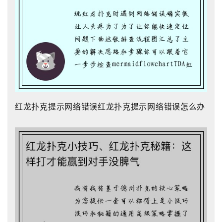
红龙扑克提示网络错误红龙扑克提示网络错误怎么办