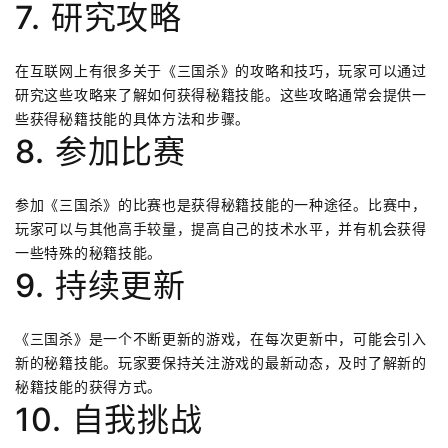
7. 研究攻略
在互联网上有很多关于《三国杀》的攻略和技巧，玩家可以通过
研究这些攻略来了解如何获得秘籍技能。这些攻略通常会提供一
些获得秘籍技能的具体方法和步骤。
8. 参加比赛
参加《三国杀》的比赛也是获得秘籍技能的一种途径。比赛中，
玩家可以与其他高手较量，提高自己的技术水平，并有机会获得
一些特殊的秘籍技能。
9. 持续更新
《三国杀》是一个不断更新的游戏，在每次更新中，可能会引入
新的秘籍技能。玩家要保持关注游戏的最新动态，及时了解新的
秘籍技能的获得方式。
10. 自我挑战