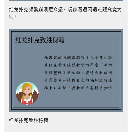
红龙扑克频繁崩溃惹众怒？玩家遭遇闪退难题究竟为
何？
红龙扑克致胜秘籍