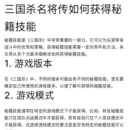
三国杀名将传如何获得秘
籍技能
秘籍技能是《三国杀》中非常重要的一部分，它可以为玩家带来
战斗中的优势和策略。获得秘籍技能需要一定的条件和方法，本
文将从多个方面详细阐述如何获得秘籍技能。
1. 游戏版本
在《三国杀》中，不同的版本可能会有不同的秘籍技能。首先要
确定自己所使用的游戏版本，以便了解可获得的秘籍技能。
2. 游戏模式
秘籍技能通常在特定的游戏模式下才能获得。比如，有些秘籍技
能只在团队对战模式中才能获得，而有些则只在个人竞技模式中
才能获得。在选择游戏模式时要注意是否有特定的秘籍技能可以