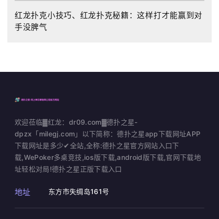
红龙扑克小技巧、红龙扑克秘籍：这样打才能赢到对
手没脾气
欢迎莅临▓红龙：dr09.com▓德扑之星-
dpzx「milegj.com」以下简称：德扑之星app下载网址APP
下载网址是多少✔全站,全称:德扑之星官方网站入口下
载,WePoker多桌竞技,ios版下载,android版下载,官网下载地
址轻松对局!德扑之星正版下载入口
地址
东方市失绸岛161号